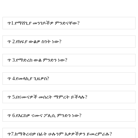
ጥ1.የማሸጊያ መንገዶችዎ ምንድናቸው?
ጥ 2.የክፍያ ውልዎ ስንት ነው?
ጥ 3.የማድረስ ውል ምንድን ነው?
ጥ 4.የመላኪያ ጊዜዎስ?
ጥ 5.በናሙናዎች መሰረት ማምረት ይችላሉ?
ጥ 6.የእርስዎ ናሙና ፖሊሲ ምንድን ነው?
ጥ7.ከማቅረብዎ በፊት ሁሉንም እቃዎችዎን ይመረምራሉ?