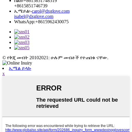
ስልክ፡
+8615851748319
+8615851746739
ኢሜይል፡-
carol@dxglove.com
isabel@dxglove.com
WhatsApp:
+8615962430075
© የቅጂ መብት 20102021: ሁሉም መብቶች የተጠበቁ ናቸው.
ኢሜል ይላኩ
x