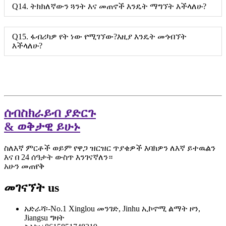
Q14. ትክክለኛውን ጓንት እና መጠኖች እንዴት ማግኘት እችላለሁ?
Q15. ፋብሪካዎ የት ነው የሚገኘው?እዚያ እንዴት መጎብኘት
እችላለሁ?
ሰብስክራይብ ያድርጉ
& ወቅታዊ ይሁኑ
ስለእኛ ምርቶች ወይም የዋጋ ዝርዝር ጥያቄዎች እባክዎን ለእኛ ይተዉልን
እና በ 24 ሰዓታት ውስጥ እንገናኛለን።
አሁን መጠየቅ
መገናኘት
us
አድራሻ፡-
No.1 Xinglou መንገድ, Jinhu ኢኮኖሚ ልማት ዞን,
Jiangsu ግዛት