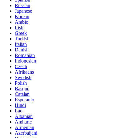
Russian
Japanese
Korean
Arabic
Irish
Greek
Turkish
Italian
Danish
Romanian
Indonesian
Czech
Afrikaans
Swedish
Polish
Basque
Catalan
Esperanto
Hindi
Lao
Albanian
Amharic
Armenian
Azerbaijani