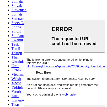
Sinhala
Slovak
Slovenian
Somali
Samoan
Scots Gaelic
Shona
Sindhi
Sundanese
Swahili
Tajik
Tamil
Telugu
Thai
Ukrainian
Urdu
Uzbek
Vietnamese
Welsh
Xhosa
Yiddish
Yoruba
Zulu
Kinyarwanda
Tatar