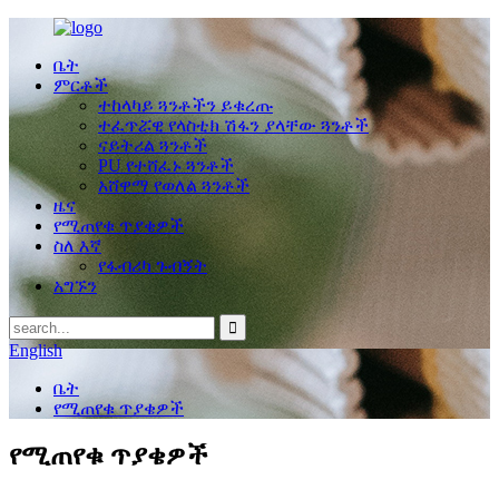
ቤት
ምርቶች
ተከላካይ ጓንቶችን ይቁረጡ
ተፈጥሯዊ የላስቲክ ሽፋን ያላቸው ጓንቶች
ናይትሪል ጓንቶች
PU የተሸፈኑ ጓንቶች
አሸዋማ የወለል ጓንቶች
ዜና
የሚጠየቁ ጥያቄዎች
ስለ እኛ
የፋብሪካ ጉብኝት
አግኙን
English
ቤት
የሚጠየቁ ጥያቄዎች
የሚጠየቁ ጥያቄዎች