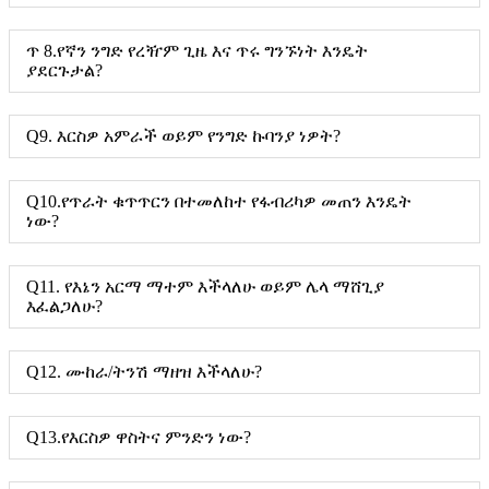
ጥ 8.የኛን ንግድ የረዥም ጊዜ እና ጥሩ ግንኙነት እንዴት
ያደርጉታል?
Q9. እርስዎ አምራች ወይም የንግድ ኩባንያ ነዎት?
Q10.የጥራት ቁጥጥርን በተመለከተ የፋብሪካዎ መጠን እንዴት
ነው?
Q11. የእኔን አርማ ማተም እችላለሁ ወይም ሌላ ማሸጊያ
እፈልጋለሁ?
Q12. ሙከራ/ትንሽ ማዘዝ እችላለሁ?
Q13.የእርስዎ ዋስትና ምንድን ነው?